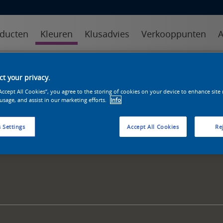
ducten
Kleuren
Klusadvies
Verkooppunten
A
kleuren
kleurcollecties
kleurhulpmiddelen
t your privacy.
“Accept All Cookies”, you agree to the storing of cookies on your device to enhance site
 usage, and assist in our marketing efforts.
Info
 Settings
Accept All Cookies
Rej