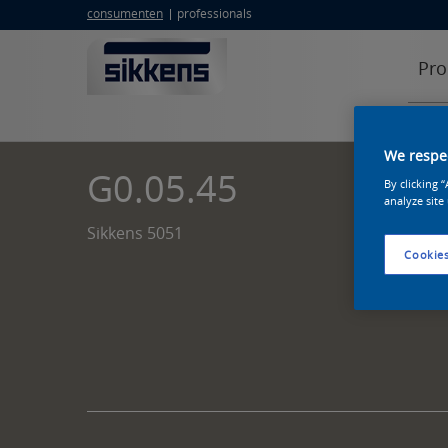
consumenten
professionals
Pro
We respec
G0.05.45
By clicking 
analyze site
Sikkens 5051
Cookies