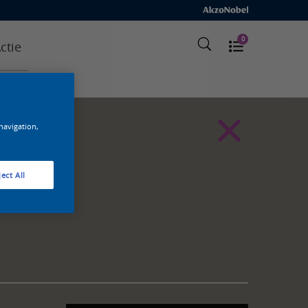
0
ctie
 navigation,
ect All