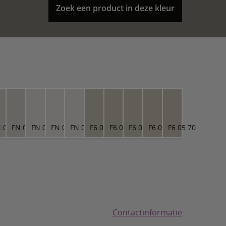
Zoek een product in deze kleur
7
.02.77
FN.02.77
FN.01.81
FN.01.81
FN.01.81
F6.05.70
F6.05.70
F6.05.70
F6.05.70
F6.05.70
Contactinformatie