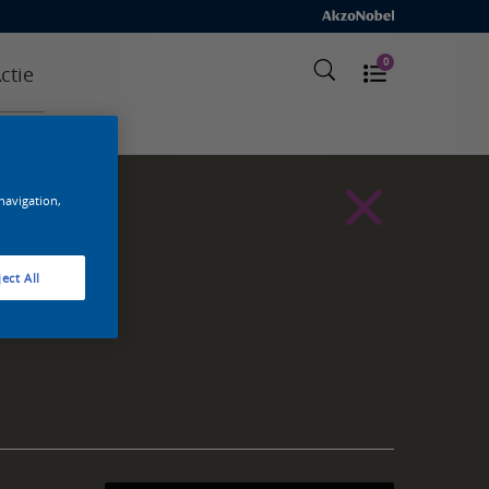
0
ctie
 navigation,
ect All