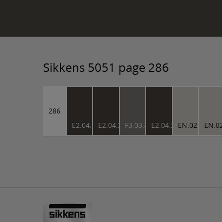
Sikkens 5051 page 286
286
E2.04.21
E2.04.21
F3.03.44
E2.04.21
EN.02.78
EN.0