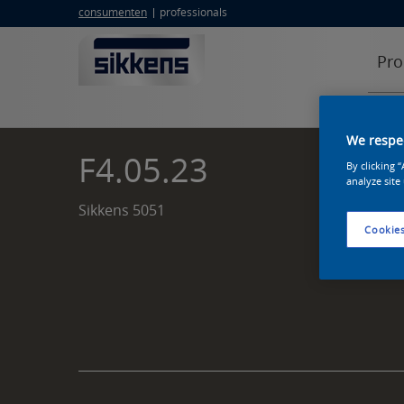
consumenten
professionals
Pro
We respec
F4.05.23
By clicking 
analyze site
Sikkens 5051
Cookies