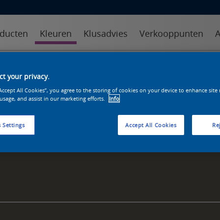
ducten
Kleuren
Klusadvies
Verkooppunten
A
kleuren
kleurcollecties
kleurhulpmiddelen
t your privacy.
“Accept All Cookies”, you agree to the storing of cookies on your device to enhance site
 usage, and assist in our marketing efforts.
Info
 Settings
Accept All Cookies
Rej