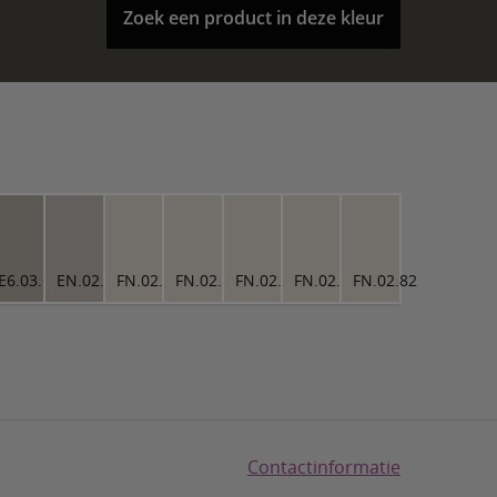
Zoek een product in deze kleur
1
E6.03.67
EN.02.71
FN.02.82
FN.02.82
FN.02.82
FN.02.82
FN.02.82
Contactinformatie