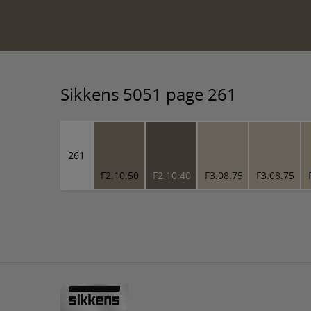
Sikkens 5051 page 261
261
F2.10.50
F2.10.40
F3.08.75
F3.08.75