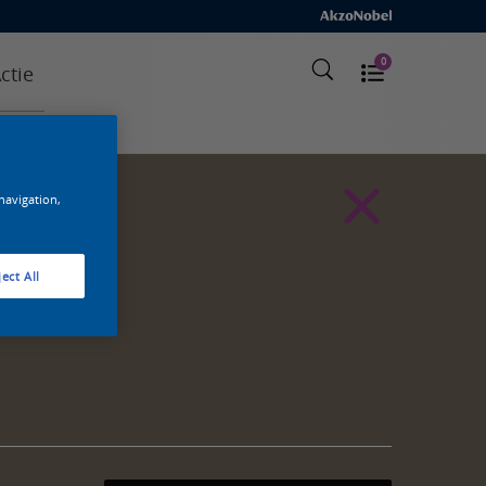
0
ctie
 navigation,
ect All