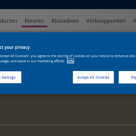
ducten
Kleuren
Klusadvies
Verkooppunten
A
kleuren
kleurcollecties
kleurhulpmiddelen
t your privacy.
“Accept All Cookies”, you agree to the storing of cookies on your device to enhance site
 usage, and assist in our marketing efforts.
Info
 Settings
Accept All Cookies
Rej