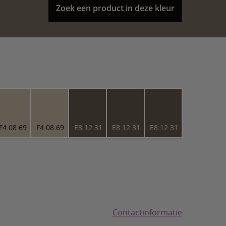
Zoek een product in deze kleur
F4.08.69
F4.08.69
E8.12.31
E8.12.31
E8.12.31
Contactinformatie