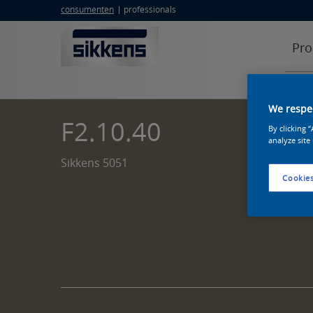
consumenten
professionals
Pro
We respec
F2.10.40
By clicking 
analyze site
Sikkens 5051
Cookies