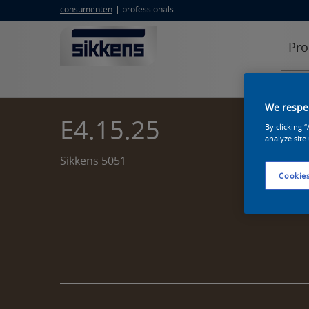
consumenten
professionals
Pro
We respec
E4.15.25
By clicking 
analyze site
Sikkens 5051
Cookies