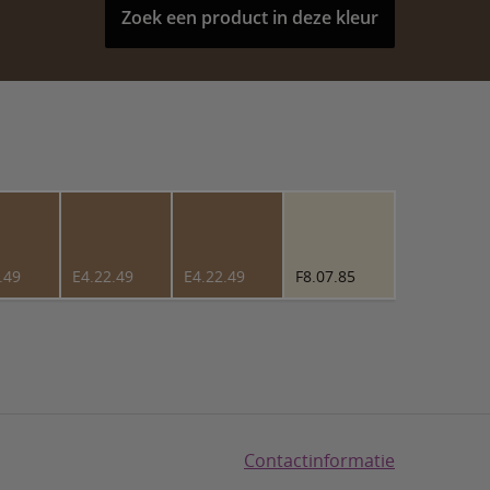
Zoek een product in deze kleur
.49
E4.22.49
E4.22.49
F8.07.85
Contactinformatie