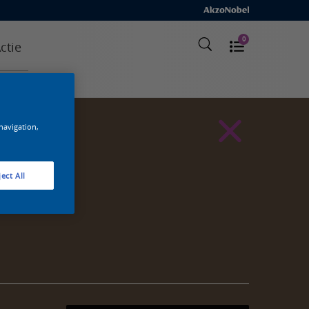
0
ctie
 navigation,
ect All