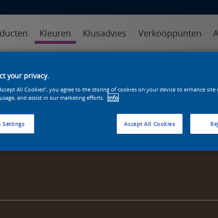
ducten
Kleuren
Klusadvies
Verkooppunten
A
kleuren
kleurcollecties
kleurhulpmiddelen
t your privacy.
“Accept All Cookies”, you agree to the storing of cookies on your device to enhance site
 usage, and assist in our marketing efforts.
Info
 Settings
Accept All Cookies
Rej