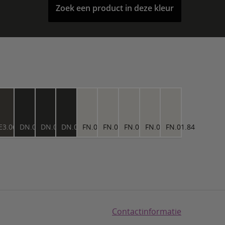
Zoek een product in deze kleur
25
E3.06.25
DN.00.11
DN.00.11
DN.00.11
FN.01.84
FN.01.84
FN.01.84
FN.01.84
FN.01.84
Contactinformatie