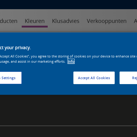
ducten
Kleuren
Klusadvies
Verkooppunten
A
kleuren
kleurcollecties
kleurhulpmiddelen
t your privacy.
“Accept All Cookies”, you agree to the storing of cookies on your device to enhance site
 usage, and assist in our marketing efforts.
Info
 Settings
Accept All Cookies
Rej