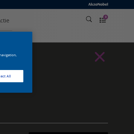
0
ctie
 navigation,
ect All