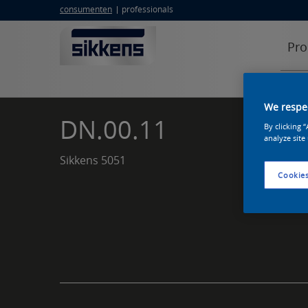
consumenten
professionals
Pro
We respec
DN.00.11
By clicking 
analyze site
Sikkens 5051
Cookies