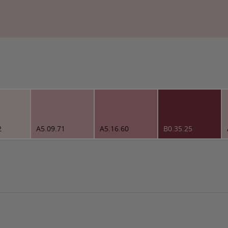
2
A5.09.71
A5.16.60
B0.35.25