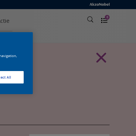
0
ctie
 navigation,
ect All