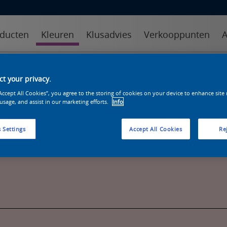
ducten
Kleuren
Klusadvies
Verkooppunten
A
kleuren
kleurcollecties
kleurhulpmiddelen
t your privacy.
“Accept All Cookies”, you agree to the storing of cookies on your device to enhance site
 usage, and assist in our marketing efforts.
Info
 Settings
Accept All Cookies
Rej