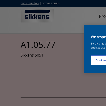
consumenten
professionals
Pro
We respec
A1.05.77
By clicking 
analyze site
Sikkens 5051
Cookies