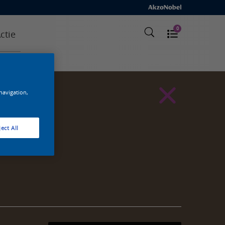
0
ctie
 navigation,
ect All