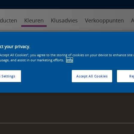
ducten
Kleuren
Klusadvies
Verkooppunten
A
kleuren
kleurcollecties
kleurhulpmiddelen
t your privacy.
“Accept All Cookies”, you agree to the storing of cookies on your device to enhance site
 usage, and assist in our marketing efforts.
Info
 Settings
Accept All Cookies
Rej