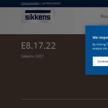
consumenten
professionals
Pro
We respec
E8.17.22
By clicking 
analyze site
Sikkens 5051
Cookies