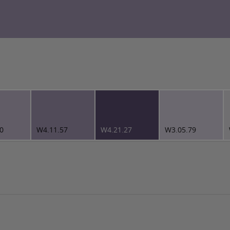
0
W4.11.57
W4.21.27
W3.05.79