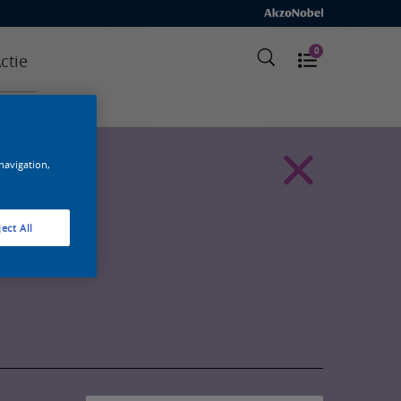
0
ctie
 navigation,
ect All