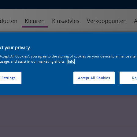
ducten
Kleuren
Klusadvies
Verkooppunten
A
kleuren
kleurcollecties
kleurhulpmiddelen
t your privacy.
“Accept All Cookies”, you agree to the storing of cookies on your device to enhance site
 usage, and assist in our marketing efforts.
Info
 Settings
Accept All Cookies
Rej