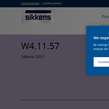
consumenten
professionals
Pro
We respec
W4.11.57
By clicking 
analyze site
Sikkens 5051
Cookies