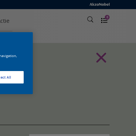
0
ctie
 navigation,
ect All