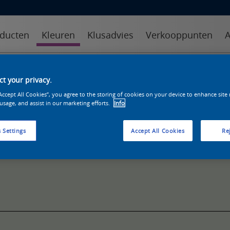
ducten
Kleuren
Klusadvies
Verkooppunten
A
kleuren
kleurcollecties
kleurhulpmiddelen
t your privacy.
“Accept All Cookies”, you agree to the storing of cookies on your device to enhance site
 usage, and assist in our marketing efforts.
Info
 Settings
Accept All Cookies
Rej