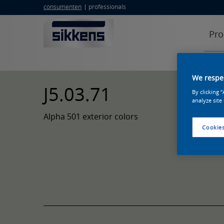
consumenten
professionals
Pro
We respec
J5.03.71
By clicking 
analyze site
Alpha 501 exterior colors
Cookies