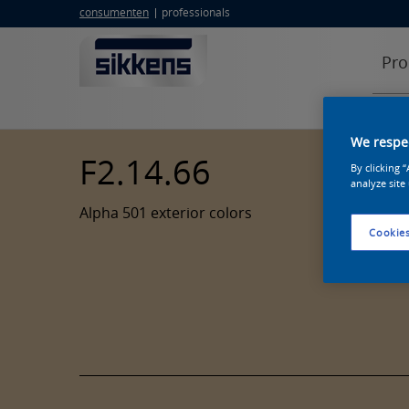
consumenten
professionals
Pro
We respec
F2.14.66
By clicking 
analyze site
Alpha 501 exterior colors
Cookies