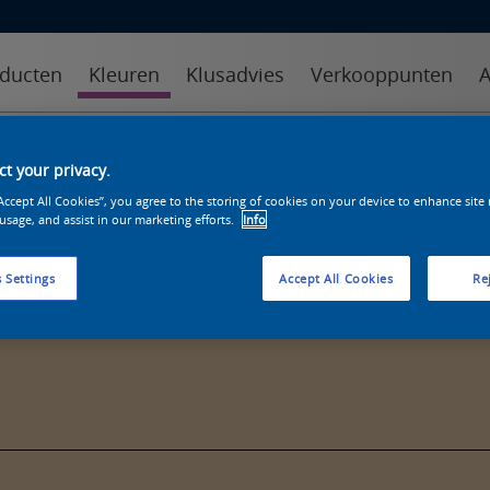
ducten
Kleuren
Klusadvies
Verkooppunten
A
kleuren
kleurcollecties
kleurhulpmiddelen
t your privacy.
“Accept All Cookies”, you agree to the storing of cookies on your device to enhance site
 usage, and assist in our marketing efforts.
Info
 Settings
Accept All Cookies
Rej