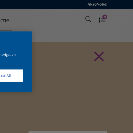
0
ctie
 navigation,
ect All