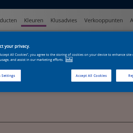
ducten
Kleuren
Klusadvies
Verkooppunten
A
kleuren
kleurcollecties
kleurhulpmiddelen
t your privacy.
“Accept All Cookies”, you agree to the storing of cookies on your device to enhance site
 usage, and assist in our marketing efforts.
Info
 Settings
Accept All Cookies
Rej