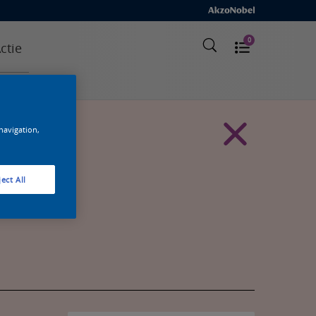
0
ctie
 navigation,
ect All