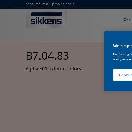
consumenten
professionals
Pro
We respec
B7.04.83
By clicking 
analyze site
Alpha 501 exterior colors
Cookies