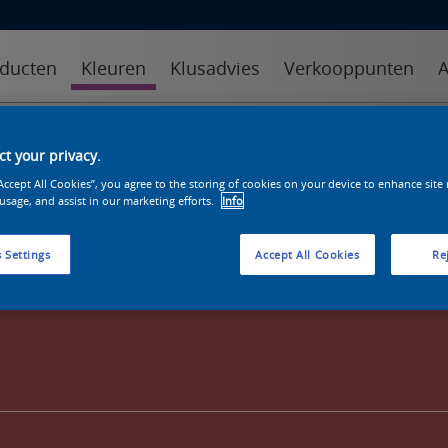
ducten
Kleuren
Klusadvies
Verkooppunten
A
kleuren
kleurcollecties
kleurhulpmiddelen
t your privacy.
“Accept All Cookies”, you agree to the storing of cookies on your device to enhance site
 usage, and assist in our marketing efforts.
Info
 Settings
Accept All Cookies
Rej