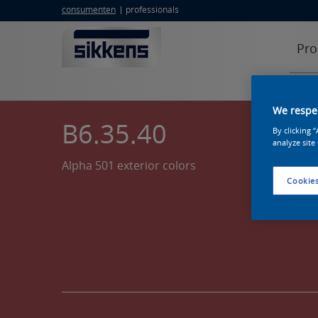
consumenten
professionals
Pro
We respec
B6.35.40
By clicking 
analyze site
Alpha 501 exterior colors
Cookies