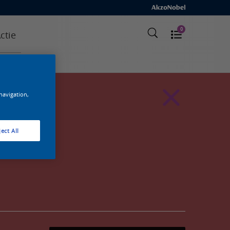
0
ctie
 navigation,
ect All