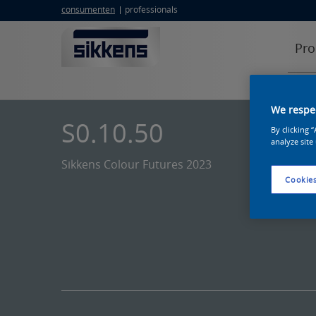
consumenten
professionals
Pro
We respec
S0.10.50
By clicking 
analyze site
Sikkens Colour Futures 2023
Cookies