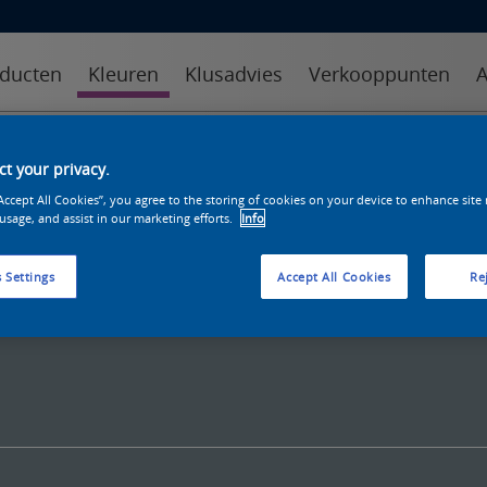
ducten
Kleuren
Klusadvies
Verkooppunten
A
kleuren
kleurcollecties
kleurhulpmiddelen
t your privacy.
“Accept All Cookies”, you agree to the storing of cookies on your device to enhance site
 usage, and assist in our marketing efforts.
Info
 Settings
Accept All Cookies
Rej