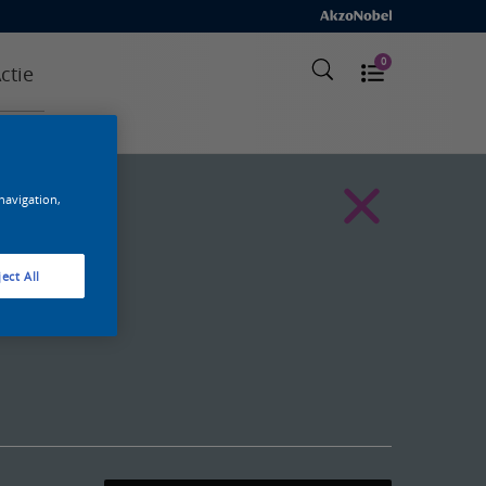
0
ctie
 navigation,
ect All