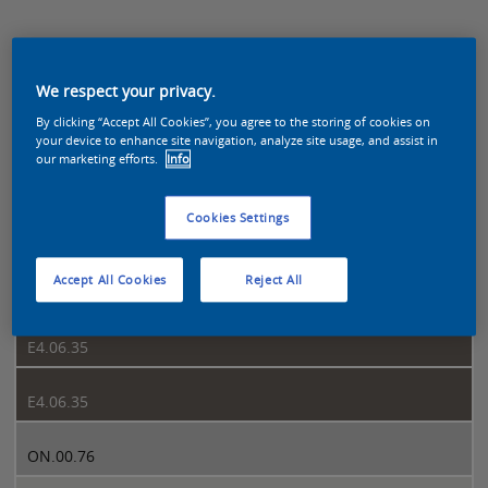
Sikkens Colour Futures 2022 page 4
We respect your privacy.
4
By clicking “Accept All Cookies”, you agree to the storing of cookies on
your device to enhance site navigation, analyze site usage, and assist in
our marketing efforts.
Info
E4.06.35
Cookies Settings
E4.06.35
Accept All Cookies
Reject All
E4.06.35
E4.06.35
E4.06.35
ON.00.76