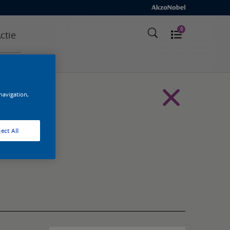
0
ctie
 navigation,
ect All