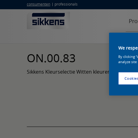
consumenten
professionals
Pro
We respec
ON.00.83
By clicking 
analyze site
Sikkens Kleurselectie Witten kleuren
Cookies