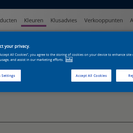
ducten
Kleuren
Klusadvies
Verkooppunten
A
kleuren
kleurcollecties
kleurhulpmiddelen
t your privacy.
“Accept All Cookies”, you agree to the storing of cookies on your device to enhance site
 usage, and assist in our marketing efforts.
Info
 Settings
Accept All Cookies
Rej