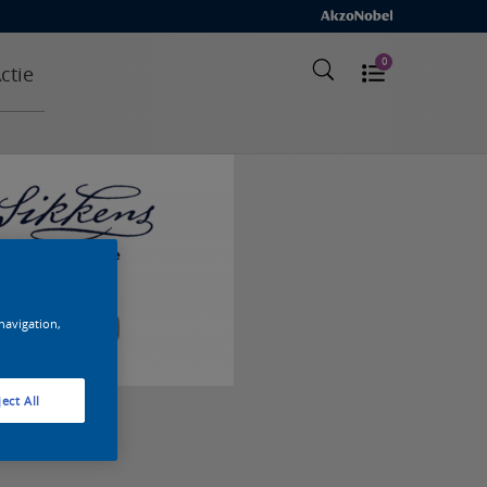
0
ctie
 navigation,
ect All