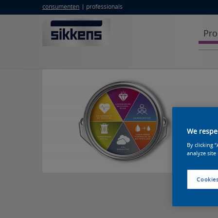
consumenten
professionals
Pro
We respec
By clicking 
analyze site
Cookies