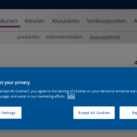
ducten
Kleuren
Klusadvies
Verkooppunten
A
producten
informatiebladen
duurzaamheid
t your privacy.
“Accept All Cookies”, you agree to the storing of cookies on your device to enhance site
 usage, and assist in our marketing efforts.
Info
 Settings
Accept All Cookies
Rej
Verminder Afval